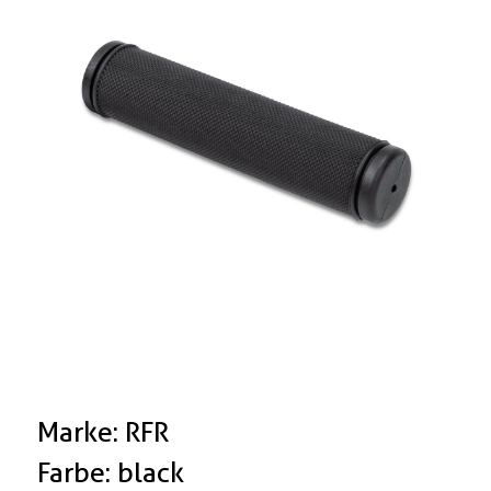
Boxen
Zubehör Schlösser
Zubehör / Sonstiges
Marke: RFR
Farbe: black