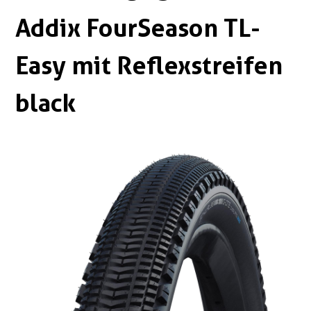
Boxen
Zubehör Schlösser
Addix FourSeason TL-
Zubehör / Sonstiges
Easy mit Reflexstreifen
black