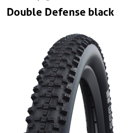
Boxen
Zubehör Schlösser
Double Defense black
Zubehör / Sonstiges