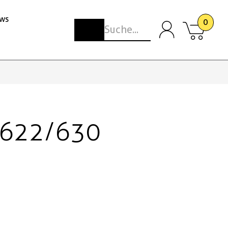
ws
0
-622/630