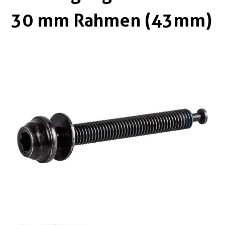
Boxen
Zubehör Schlösser
30 mm Rahmen (43mm)
Zubehör / Sonstiges