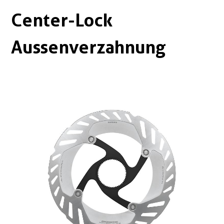
Boxen
Zubehör Schlösser
Center-Lock
Zubehör / Sonstiges
Aussenverzahnung