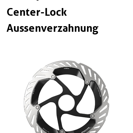
Boxen
Zubehör Schlösser
Center-Lock
Zubehör / Sonstiges
Aussenverzahnung