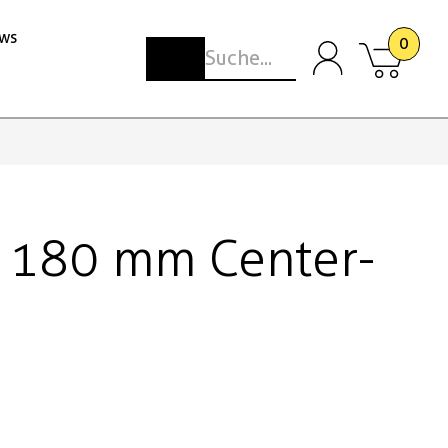
ws
0
 180 mm Center-