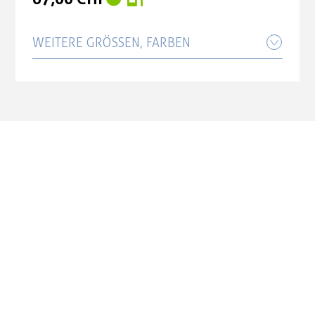
WEITERE GRÖSSEN, FARBEN
Shimano Bremsscheibe SM-RT86 160
mm 6-Loch
53,90 CHF
Shimano Bremsscheibe SM-RT86 180
mm 6-Loch
56,00 CHF