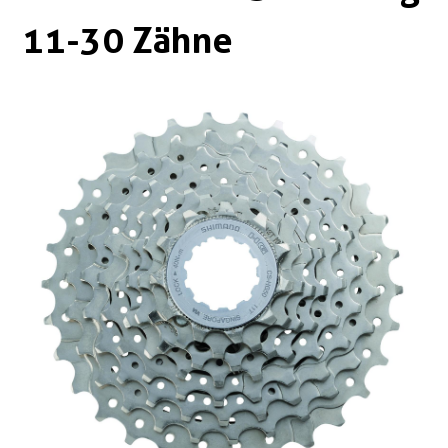
Boxen
Zubehör Schlösser
11-30 Zähne
Zubehör / Sonstiges