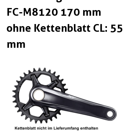
Boxen
Zubehör Schlösser
FC-M8120 170 mm
Zubehör / Sonstiges
ohne Kettenblatt CL: 55
mm