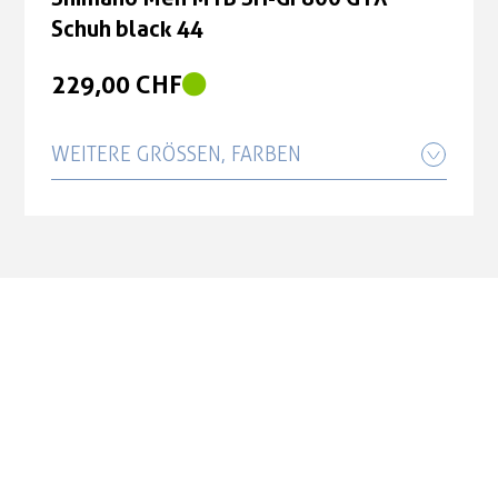
Schuh black 44
229,00 CHF
WEITERE GRÖSSEN, FARBEN
Shimano Men MTB SH-GF800 GTX
Schuh black 42
240,00 CHF
Shimano Men MTB SH-GF800 GTX
Schuh black 43
229,00 CHF