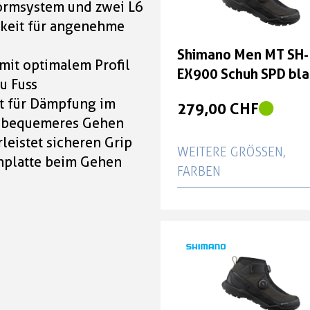
ormsystem und zwei L6
rkeit für angenehme
Shimano Men MT SH-
mit optimalem Profil
EX900 Schuh SPD bla
u Fuss
t für Dämpfung im
279,00 CHF
d bequemeres Gehen
leistet sicheren Grip
WEITERE GRÖSSEN, F
uhplatte beim Gehen
ARBEN
Shimano Men MT SH-
EX900 Schuh SPD bla
279,00 CHF
Shimano Men MT SH-
EX900 Schuh SPD bla