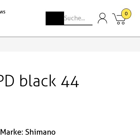
ws
0
D black 44
Marke: Shimano