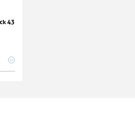
279,00 CHF
ck 43
Shimano Men MT SH-
ck 44
EX900 Schuh SPD black 44
279,00 CHF
ck 41
ck 42