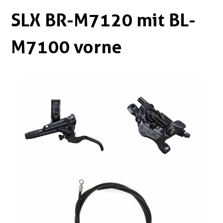
Boxen
Zubehör Schlösser
SLX BR-M7120 mit BL-
Zubehör / Sonstiges
M7100 vorne