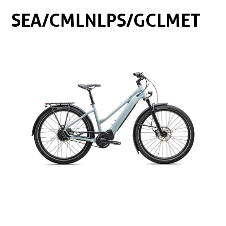
Boxen
Zubehör Schlösser
SEA/CMLNLPS/GCLMET
Zubehör / Sonstiges