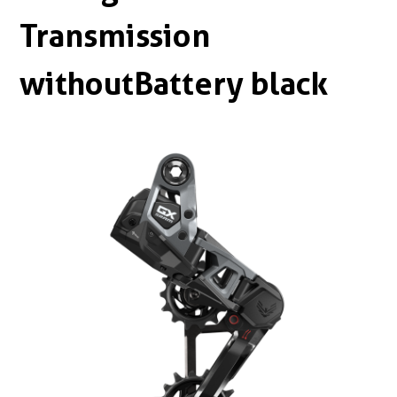
Boxen
Zubehör Schlösser
Transmission
Zubehör / Sonstiges
withoutBattery black