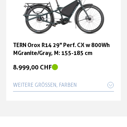
TERN Orox R14 29" Perf. CX w 800Wh
MGranite/Gray, M: 155-185 cm
8.999,00 CHF
WEITERE GRÖSSEN, FARBEN
TERN Orox R14 29" Perf. CX w 800Wh
LGranite/Gray, L: 165-195cm
8.999,00 CHF