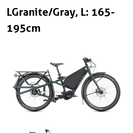
Boxen
Zubehör Schlösser
LGranite/Gray, L: 165-
Zubehör / Sonstiges
195cm