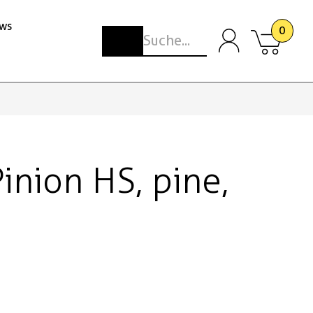
ws
0
inion HS, pine,