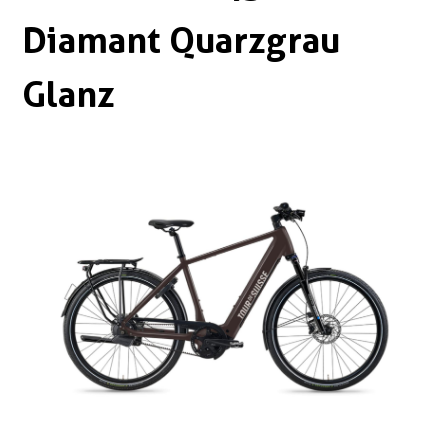
Boxen
Zubehör Schlösser
Diamant Quarzgrau
Zubehör / Sonstiges
Glanz