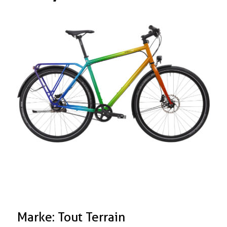
Boxen
Zubehör Schlösser
Zubehör / Sonstiges
Marke: Tout Terrain