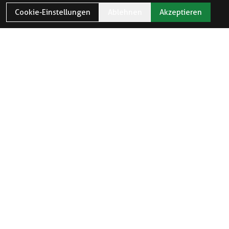
Cookie-Einstellungen
Ablehnen
Akzeptieren
ÖFFNUNGSZEITEN
Öffnungszeiten und Feiertage