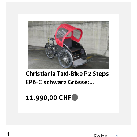
Boxen
Zubehör Schlösser
Zubehör / Sonstiges
Christiania Taxi-Bike P2 Steps
EP6-C schwarz Grösse:
onesize
11.990,00 CHF
1
Seite
1