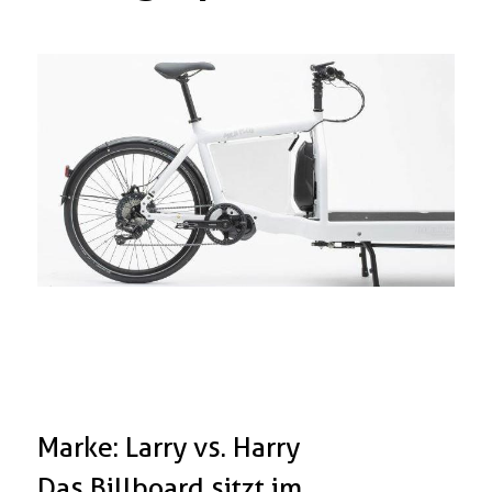
Boxen
Zubehör Schlösser
Zubehör / Sonstiges
Marke: Larry vs. Harry
Das Billboard sitzt im