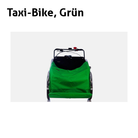
Boxen
Zubehör Schlösser
Taxi-Bike, Grün
Zubehör / Sonstiges