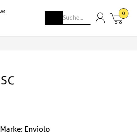
ws
0
isc
Marke: Enviolo