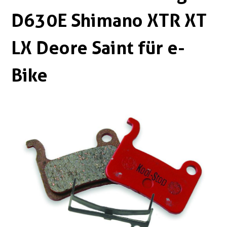
Boxen
Zubehör Schlösser
D630E Shimano XTR XT
Zubehör / Sonstiges
LX Deore Saint für e-
Bike