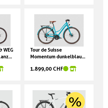
 & WEG
Tour de Suisse
lanz
Momentum dunkelblau
glanz Trapez 48cm
1.899,00 CHF