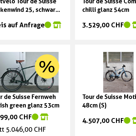
tvelo Tour de Suisse
Tour de Suisse Co
kenwind 25, schwarz
chilli glanz 54cm
nz, 48cm
is auf Anfrage
3.529,00 CHF
r de Suisse Fernweh
Tour de Suisse Mot
tish green glanz 53cm
48cm (S)
999,00 CHF
4.507,00 CHF
tt 5.046,00 CHF