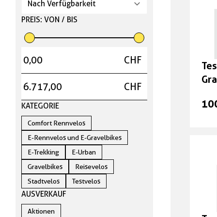
PREIS: VON / BIS
Geisseln
Versicherungen
CHF
Tes
gut & günstig
Gra
CHF
cm/
10
Top Artikel
KATEGORIE
Comfort Rennvelos
Neuheiten
E-Rennvelos und E-Gravelbikes
E-Trekking
E-Urban
Unsere Marken
Gravelbikes
Reisevelos
Stadtvelos
Testvelos
deine Vorteile
AUSVERKAUF
Aktionen