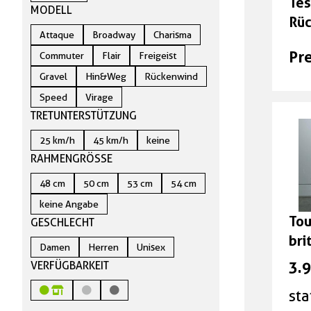
Tes
MODELL
Rüc
Attaque
Broadway
Charisma
gla
Pre
Commuter
Flair
Freigeist
Gravel
Hin&Weg
Rückenwind
Speed
Virage
TRETUNTERSTÜTZUNG
25 km/h
45 km/h
keine
RAHMENGRÖSSE
48 cm
50 cm
53 cm
54 cm
keine Angabe
Tou
GESCHLECHT
bri
Damen
Herren
Unisex
3.
VERFÜGBARKEIT
sta