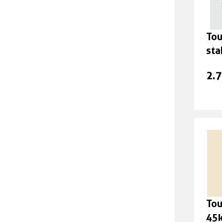
Tou
sta
48
2.
Tou
45k