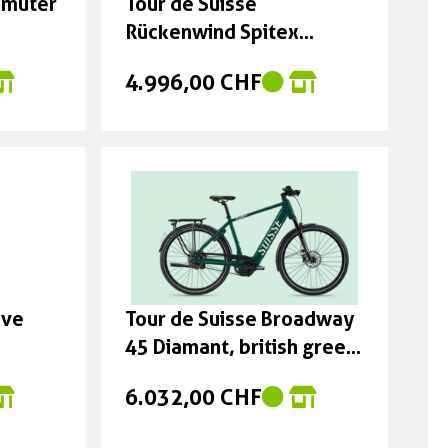
mmuter
Tour de Suisse
Rückenwind Spitex
Version 45cm und 53cm
4.996,00 CHF
ive
Tour de Suisse Broadway
45 Diamant, british green
glanz Grösse: 58cm
6.032,00 CHF