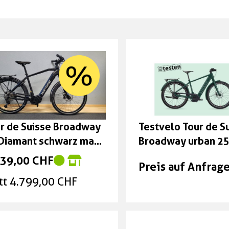
r de Suisse Broadway
Testvelo Tour de S
Diamant schwarz matt
Broadway urban 2
sse: 53 cm
Trapez , british gre
739,00 CHF
Preis auf Anfrag
glanz, 48 cm
tt 4.799,00 CHF