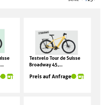
uisse
Testvelo Tour de Suisse
5
Broadway 45,
en
sonnengelb matt, 53cm
e
Preis auf Anfrage