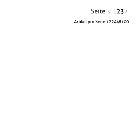
Seite
1
2
3
Artikel pro Seite:
12
24
48
100