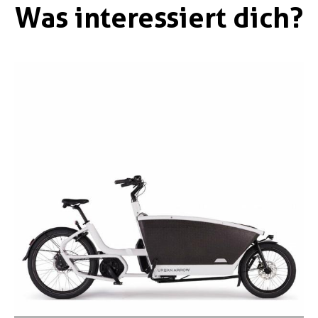
Was interessiert dich?
Boxen
Zubehör Schlösser
Zubehör / Sonstiges