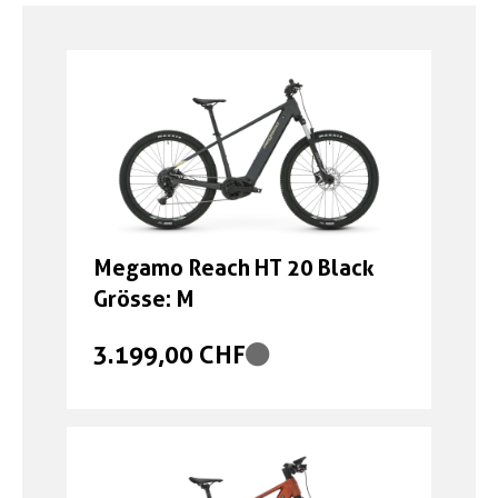
Boxen
Zubehör Schlösser
Zubehör / Sonstiges
Megamo Reach HT 20 Black
Grösse: M
3.199,00 CHF