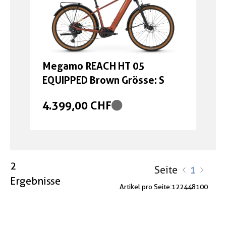
Megamo REACH HT 05
EQUIPPED Brown Grösse: S
4.399,00 CHF
2
Seite
1
Ergebnisse
Artikel pro Seite:
12
24
48
100