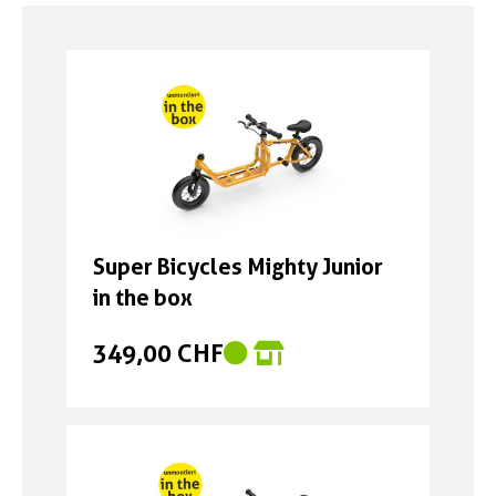
Boxen
Zubehör Schlösser
Zubehör / Sonstiges
Super Bicycles Mighty Junior
in the box
349,00 CHF