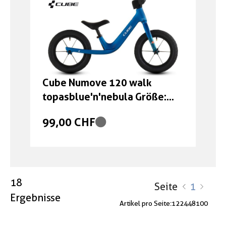
Cube Numove 120 walk
topasblue'n'nebula Größe:
12"
99,00 CHF
18
Seite
1
Ergebnisse
Artikel pro Seite:
12
24
48
100