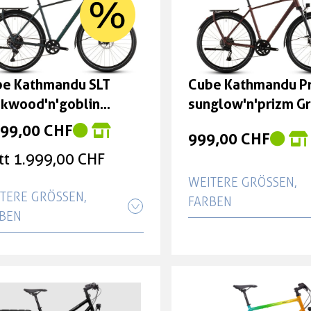
e Kathmandu SLT
Cube Kathmandu P
kwood'n'goblin
sunglow'n'prizm G
ße: 50 cm
46 cm
899,00 CHF
999,00 CHF
tt 1.999,00 CHF
WEITERE GRÖSSEN, F
TERE GRÖSSEN, F
ARBEN
BEN
Cube Kathmandu P
e Kathmandu SLT
sunglow'n'prizm Gr
kwood'n'goblin Größe:
cm
 cm
999,00 CHF