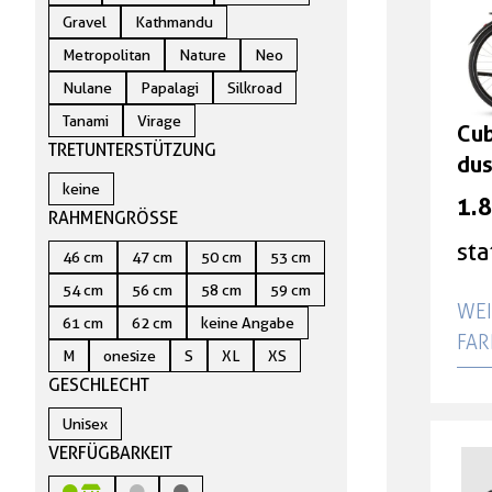
Gravel
Kathmandu
Kinder- und Jugendvelos
Metropolitan
Nature
Neo
Nulane
Papalagi
Silkroad
Anhänger
Tanami
Virage
Cub
TRETUNTERSTÜTZUNG
dus
Spezialvelos
keine
Grö
1.
RAHMENGRÖSSE
Testvelos
sta
46 cm
47 cm
50 cm
53 cm
54 cm
56 cm
58 cm
59 cm
WEI
Ersatzteile & Zubehör
61 cm
62 cm
keine Angabe
AR
M
onesize
S
XL
XS
Helme - Schuhe - Bekleidung
GESCHLECHT
Cub
dus
Unisex
Gutscheine & Geschenke
46
VERFÜGBARKEIT