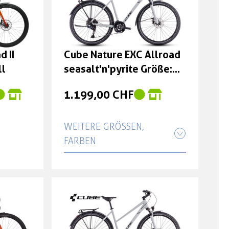
ro
öße: 54
d II
Cube Nature EXC Allroad
ll
seasalt'n'pyrite Größe:
46 cm
ro
1.199,00 CHF
öße: 58
WEITERE GRÖSSEN, F
ARBEN
Cube Nature EXC Allroad
ro
seasalt'n'pyrite Größe: 50
öße: 62
cm
1.199,00 CHF