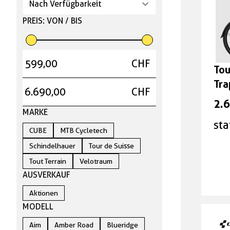
PREIS: VON / BIS
Elektrovelos
Mountainbikes
CHF
Tou
Tra
E-Mountainbikes
CHF
2.
MARKE
Rennvelos und
sta
Gravelbikes
CUBE
MTB Cycletech
Schindelhauer
Tour de Suisse
E-Rennvelos und E-
Tout Terrain
Velotraum
Gravelbikes
AUSVERKAUF
Aktionen
Cargobikes
MODELL
Faltvelos
Aim
Amber Road
Blueridge