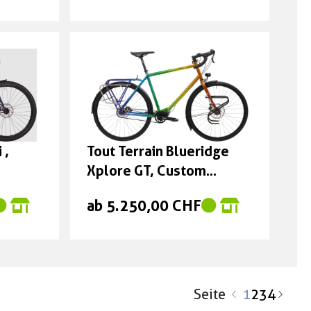
 ,
Tout Terrain Blueridge
Xplore GT, Custom
Modell
ab 5.250,00 CHF
Seite
1
2
3
4