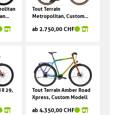
seasalt'n'pyrite Größe:
politan
Tout Terrain
Trapeze 54 cm
tan
Metropolitan, Custom
1.199,00 CHF
stom
Modell.
ab 2.750,00 CHF
II 29,
Tout Terrain Amber Road
Xpress, Custom Modell
ab 4.350,00 CHF