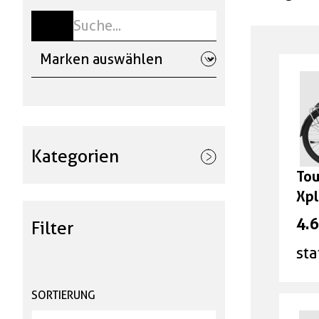
Kategorien
Tou
Velos & E-Bikes
Xpl
4.
Filter
Stadt- und Tourenvelos
sta
Reisevelos
SORTIERUNG
Stadtvelos