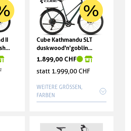
d II
Cube Kathmandu SLT
ish
duskwood'n'goblin
Größe: Trapeze 50 cm
1.899,00 CHF
F
statt 1.999,00 CHF
WEITERE GRÖSSEN, F
ARBEN
Cube Kathmandu SLT
duskwood'n'goblin Größe:
Trapeze 46 cm