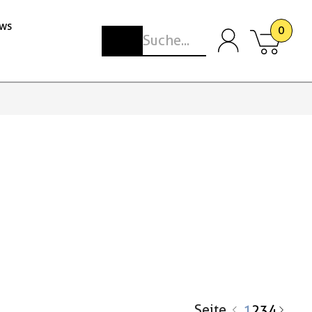
ws
0
Seite
1
2
3
4