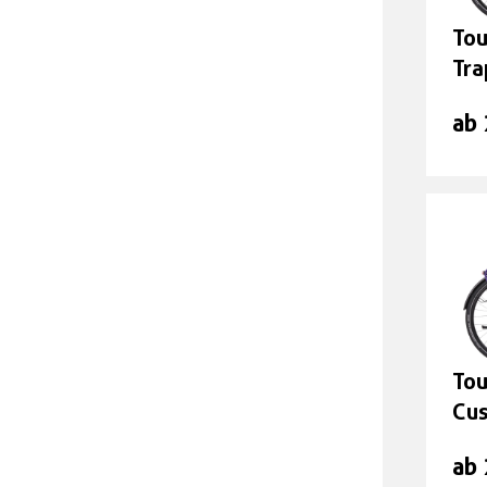
Tou
Tra
ab
Tou
Cu
ab