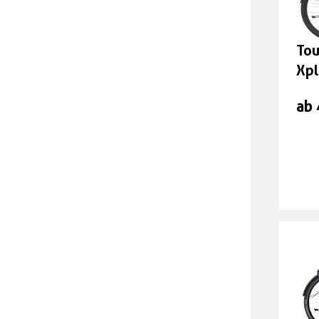
1.
Tou
sta
Xpl
Mo
ab