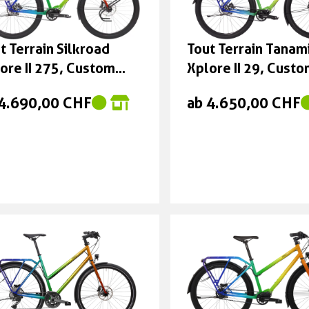
899,00 CHF
t Terrain Silkroad
Tout Terrain Tanam
tt 1.999,00 CHF
ore II 275, Custom
Xplore II 29, Cust
dell
Modell
 4.690,00 CHF
ab 4.650,00 CHF