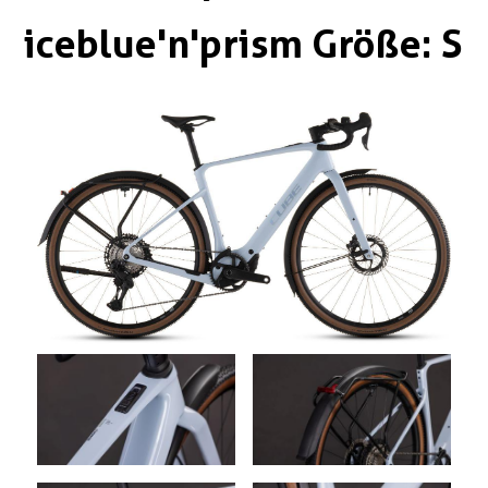
Boxen
Zubehör Schlösser
iceblue'n'prism Größe: S
Zubehör / Sonstiges