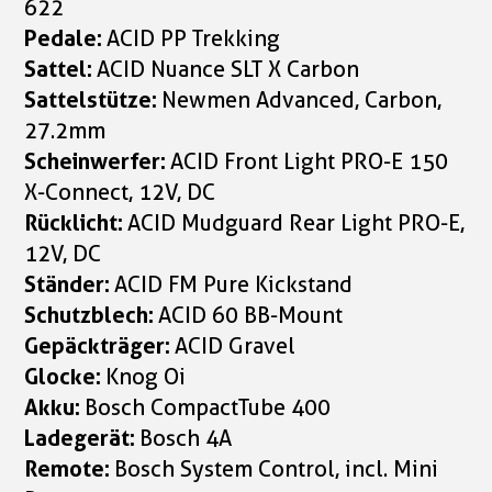
622
Pedale:
ACID PP Trekking
Sattel:
ACID Nuance SLT X Carbon
Sattelstütze:
Newmen Advanced, Carbon,
27.2mm
Scheinwerfer:
ACID Front Light PRO-E 150
X-Connect, 12V, DC
Rücklicht:
ACID Mudguard Rear Light PRO-E,
12V, DC
Ständer:
ACID FM Pure Kickstand
Schutzblech:
ACID 60 BB-Mount
Gepäckträger:
ACID Gravel
Glocke:
Knog Oi
Akku:
Bosch CompactTube 400
Ladegerät:
Bosch 4A
Remote:
Bosch System Control, incl. Mini