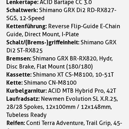
Lenkertape:
ACID Bartape CC 3.0
Schaltwerk:
Shimano GRX Di2 RD-RX827-
SGS, 12-Speed
Kettenführung:
Reverse Flip-Guide E-Chain
Guide, Direct Mount, I-Plate
Schalt/(Brems-)griffeinheit:
Shimano GRX
Di2 ST-RX825
Bremsen:
Shimano GRX BR-RX820, Hydr,
Disc Brake, Flat Mount (180/180)
Kassette:
Shimano XT CS-M8100, 10-51T
Kette:
Shimano CN-M8100
Kurbelgarnitur:
ACID MTB Hybrid Pro, 42T
Laufradsatz:
Newmen Evolution SL X.R.25,
28/28 Spokes, 12x100mm / 12x148mm,
Tubeless Ready
Reifen:
Conti Terra Adventure, Trail Grip, 45-