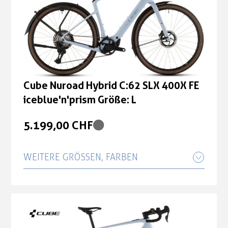
Cube Nuroad Hybrid C:62 SLX 400X FE
iceblue'n'prism Größe: L
5.199,00 CHF
WEITERE GRÖSSEN, FARBEN
Cube Nuroad Hybrid C:62 SLX 400X FE
iceblue'n'prism Größe: M
5.199,00 CHF