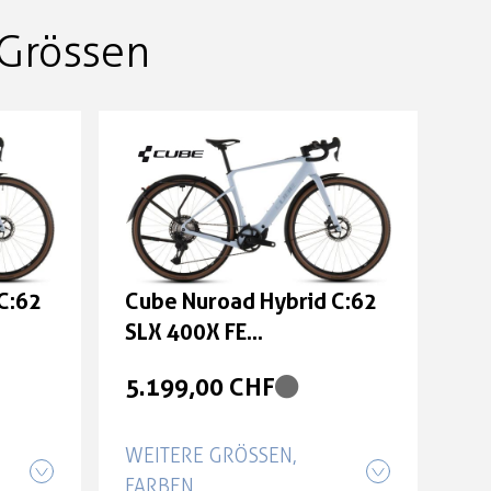
Grössen
C:62
Cube Nuroad Hybrid C:62
SLX 400X FE
e: L
iceblue'n'prism Größe: M
5.199,00 CHF
WEITERE GRÖSSEN, F
ARBEN