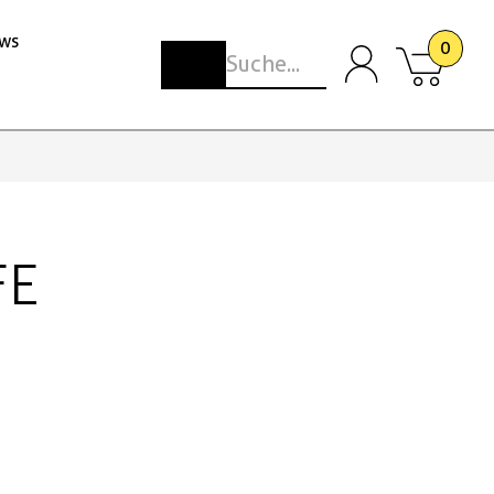
ws
0
FE