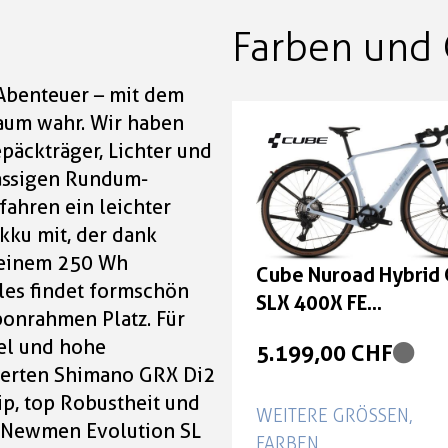
Farben und 
 Abenteuer – mit dem
raum wahr. Wir haben
päckträger, Lichter und
lassigen Rundum-
fahren ein leichter
kku mit, der dank
 einem 250 Wh
Cube Nuroad Hybrid 
les findet formschön
SLX 400X FE
onrahmen Platz. Für
iceblue'n'prism Größ
el und hohe
5.199,00 CHF
cherten Shimano GRX Di2
ip, top Robustheit und
WEITERE GRÖSSEN, F
r Newmen Evolution SL
ARBEN