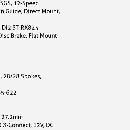
SGS, 12-Speed
SLX 400X FE
n Guide, Direct Mount,
iceblue'n'prism Größe
 Di2 ST-RX825
5.199,00 CHF
isc Brake, Flat Mount
T
, 28/28 Spokes,
 45-622
, 27.2mm
0 X-Connect, 12V, DC