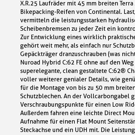
X.R.25 Laufräder mit 45 mm breiten Terra
Bikepacking-Reifen von Continental. Last,
vermitteln die leistungsstarken hydraul
Scheibenbremsen zu jeder Zeit ein kontro
Zur Entwicklung eines wirklich praktisc
gehört weit mehr, als einfach nur Schutz
Gepäckträger dranzuschrauben (was nicht 
Nuroad Hybrid C:62 FE ohne auf den Weg 
superelegante, clean gestaltete C:62® Ch
voller weiterer genialer Details, wie gen
für die Montage von bis zu 50 mm breiten
Schutzblechen. An der Vollcarbongabel gi
Verschraubungspunkte für einen Low Rid
Außerdem fahren eine leichte Direct Mou
Aufnahme für einen Flat Mount Seitenstän
Steckachse und ein UDH mit. Die Leistu