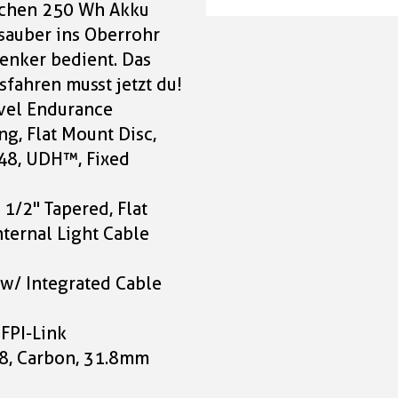
Cube Nuroad Hybrid 
ichen 250 Wh Akku
Cube Nuroad Hybrid 
SLX 400X FE
 sauber ins Oberrohr
SLX 400X FE
iceblue'n'prism Größe
enker bedient. Das
iceblue'n'prism Größe
sfahren musst jetzt du!
5.199,00 CHF
vel Endurance
5.199,00 CHF
g, Flat Mount Disc,
Cube Nuroad Hybrid 
48, UDH™, Fixed
SLX 400X FE
iceblue'n'prism Größe
1/2" Tapered, Flat
5.199,00 CHF
ternal Light Cable
Cube Nuroad Hybrid 
 w/ Integrated Cable
SLX 400X FE
iceblue'n'prism Größe
FPI-Link
5.199,00 CHF
8, Carbon, 31.8mm
Cube Nuroad Hybrid 