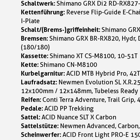
Schaltwerk:
Shimano GRX Di2 RD-RX827-
Kettenführung:
Reverse Flip-Guide E-Chai
I-Plate
Schalt/(Brems-)griffeinheit:
Shimano GRX
Bremsen:
Shimano GRX BR-RX820, Hydr, D
(180/180)
Kassette:
Shimano XT CS-M8100, 10-51T
Kette:
Shimano CN-M8100
Kurbelgarnitur:
ACID MTB Hybrid Pro, 42
Laufradsatz:
Newmen Evolution SL X.R.25
12x100mm / 12x148mm, Tubeless Ready
Reifen:
Conti Terra Adventure, Trail Grip,
Pedale:
ACID PP Trekking
Sattel:
ACID Nuance SLT X Carbon
Sattelstütze:
Newmen Advanced, Carbon
Scheinwerfer:
ACID Front Light PRO-E 15