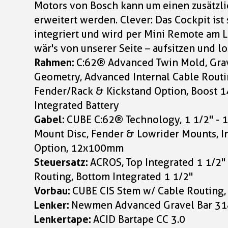
Motors von Bosch kann um einen zusätzl
erweitert werden. Clever: Das Cockpit ist
integriert und wird per Mini Remote am L
wär's von unserer Seite – aufsitzen und lo
Rahmen:
C:62® Advanced Twin Mold, Gra
Geometry, Advanced Internal Cable Routin
Fender/Rack & Kickstand Option, Boost 1
Integrated Battery
Gabel:
CUBE C:62® Technology, 1 1/2" - 1 
Mount Disc, Fender & Lowrider Mounts, In
Option, 12x100mm
Steuersatz:
ACROS, Top Integrated 1 1/2"
Routing, Bottom Integrated 1 1/2"
Vorbau:
CUBE CIS Stem w/ Cable Routing, 
Lenker:
Newmen Advanced Gravel Bar 31
Lenkertape:
ACID Bartape CC 3.0