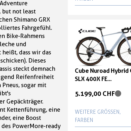
 Adventure
 but not least
Cube Nuroad Hybrid 
ischen Shimano GRX
SLX 400X FE
lliertes Fahrgefühl.
iceblue'n'prism Größe
hen Bike-Rahmens
5.199,00 CHF
bleche und
heißt, dass wir das
Cube Nuroad Hybrid 
schicken). Dieses
SLX 400X FE
assis steckt demnach
Cube Nuroad Hybrid 
iceblue'n'prism Größe
ügend Reifenfreiheit
SLX 400X FE
 Pneus, sogar mit
5.199,00 CHF
iceblue'n'prism Größ
5.199,00 CHF
bt's
Cube Nuroad Hybrid 
er Gepäckträger.
SLX 400X FE
nt Kettenführung, eine
WEITERE GRÖSSEN, F
iceblue'n'prism Größe
der, eine Boost
ARBEN
ng des PowerMore-ready
5.199,00 CHF