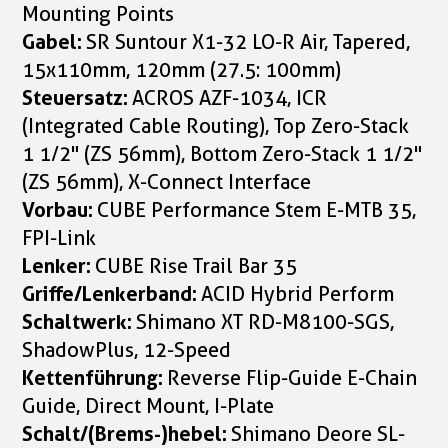
Mounting Points
Gabel:
SR Suntour X1-32 LO-R Air, Tapered,
15x110mm, 120mm (27.5: 100mm)
Steuersatz:
ACROS AZF-1034, ICR
(Integrated Cable Routing), Top Zero-Stack
1 1/2" (ZS 56mm), Bottom Zero-Stack 1 1/2"
(ZS 56mm), X-Connect Interface
Vorbau:
CUBE Performance Stem E-MTB 35,
FPI-Link
Lenker:
CUBE Rise Trail Bar 35
Griffe/Lenkerband:
ACID Hybrid Perform
Schaltwerk:
Shimano XT RD-M8100-SGS,
ShadowPlus, 12-Speed
Kettenführung:
Reverse Flip-Guide E-Chain
Guide, Direct Mount, I-Plate
Schalt/(Brems-)hebel:
Shimano Deore SL-