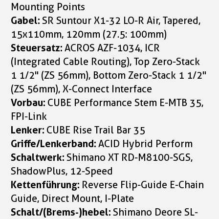
Mounting Points
Gabel:
SR Suntour X1-32 LO-R Air, Tapered,
15x110mm, 120mm (27.5: 100mm)
Steuersatz:
ACROS AZF-1034, ICR
(Integrated Cable Routing), Top Zero-Stack
1 1/2" (ZS 56mm), Bottom Zero-Stack 1 1/2"
(ZS 56mm), X-Connect Interface
Vorbau:
CUBE Performance Stem E-MTB 35,
FPI-Link
Lenker:
CUBE Rise Trail Bar 35
Griffe/Lenkerband:
ACID Hybrid Perform
Schaltwerk:
Shimano XT RD-M8100-SGS,
ShadowPlus, 12-Speed
Kettenführung:
Reverse Flip-Guide E-Chain
Guide, Direct Mount, I-Plate
Schalt/(Brems-)hebel:
Shimano Deore SL-