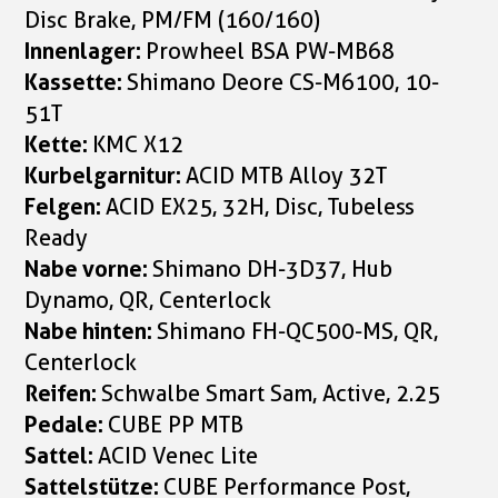
Disc Brake, PM/FM (160/160)
Innenlager:
Prowheel BSA PW-MB68
Kassette:
Shimano Deore CS-M6100, 10-
51T
Kette:
KMC X12
Kurbelgarnitur:
ACID MTB Alloy 32T
Felgen:
ACID EX25, 32H, Disc, Tubeless
Ready
Nabe vorne:
Shimano DH-3D37, Hub
Dynamo, QR, Centerlock
Nabe hinten:
Shimano FH-QC500-MS, QR,
Centerlock
Reifen:
Schwalbe Smart Sam, Active, 2.25
Pedale:
CUBE PP MTB
Sattel:
ACID Venec Lite
Sattelstütze:
CUBE Performance Post,