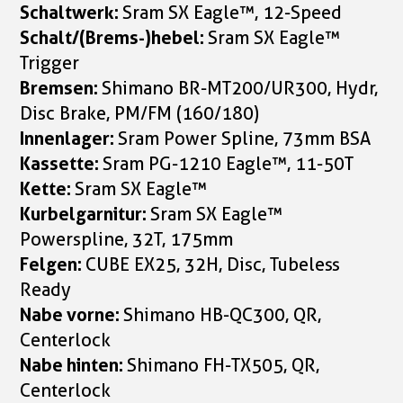
Schaltwerk:
Sram SX Eagle™, 12-Speed
Schalt/(Brems-)hebel:
Sram SX Eagle™
Trigger
Bremsen:
Shimano BR-MT200/UR300, Hydr,
Disc Brake, PM/FM (160/180)
Innenlager:
Sram Power Spline, 73mm BSA
Kassette:
Sram PG-1210 Eagle™, 11-50T
Kette:
Sram SX Eagle™
Kurbelgarnitur:
Sram SX Eagle™
Powerspline, 32T, 175mm
Felgen:
CUBE EX25, 32H, Disc, Tubeless
Ready
Nabe vorne:
Shimano HB-QC300, QR,
Centerlock
Nabe hinten:
Shimano FH-TX505, QR,
Centerlock