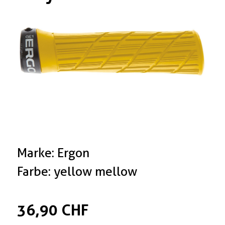
Boxen
Zubehör Schlösser
Zubehör / Sonstiges
Marke: Ergon
Farbe: yellow mellow
36,90 CHF