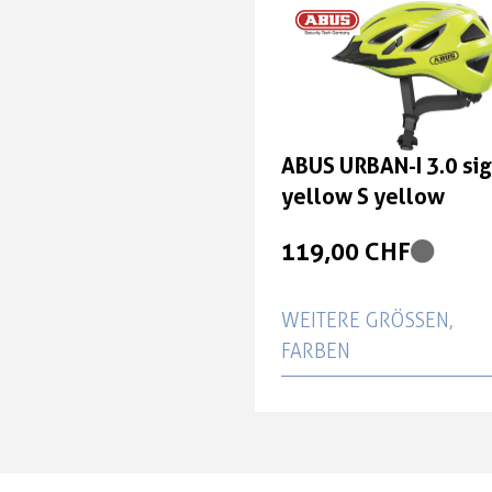
ABUS URBAN-I 3.0 si
yellow S yellow
119,00 CHF
WEITERE GRÖSSEN, F
ARBEN
ABUS URBAN-I 3.0 sig
yellow XL
119,00 CHF