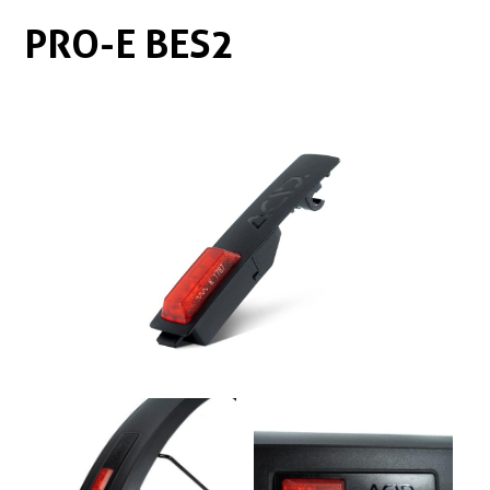
Boxen
Zubehör Schlösser
PRO-E BES2
Zubehör / Sonstiges