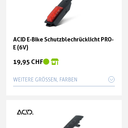
E BES3
29,90 CHF
ACID E-Bike Schutzblechrücklicht PRO-
E BES2
ACID E-Bike Schutzblechrücklicht PRO-
E (6V)
29,90 CHF
19,95 CHF
WEITERE GRÖSSEN, FARBEN
ACID Dynamo Schutzblechrücklicht
PRO-D
24,90 CHF
ACID E-Bike Schutzblechrücklicht PRO-