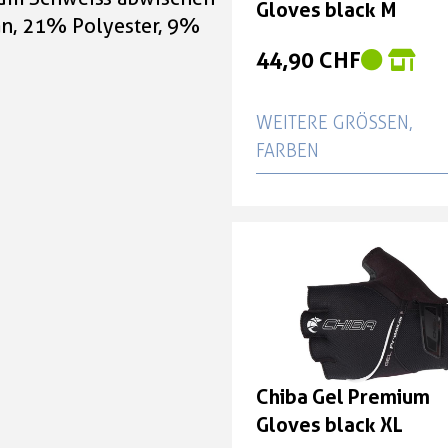
Gloves black M
n, 21% Polyester, 9%
44,90 CHF
WEITERE GRÖSSEN, F
ARBEN
Chiba Gel Premium G
black S
44,90 CHF
Chiba Gel Premium G
black XL
44,90 CHF
Chiba Gel Premium
Gloves black XL
Chiba Gel Premium G