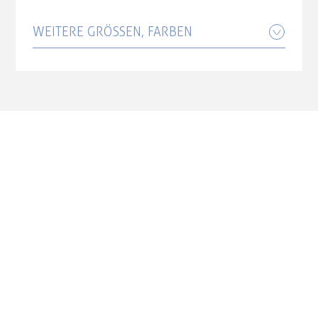
Größe: 50 cm
WEITERE GRÖSSEN, FARBEN
4.299,00 CHF
Cube Cross Race C:68X TE teamline
Größe: 53 cm
4.299,00 CHF
Cube Cross Race C:68X TE teamline
Größe: 56 cm
4.299,00 CHF
Cube Cross Race C:68X TE teamline
Größe: 58 cm
4.299,00 CHF
Cube Cross Race C:68X TE teamline