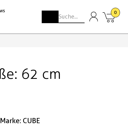
ws
0
öße: 62 cm
Marke: CUBE