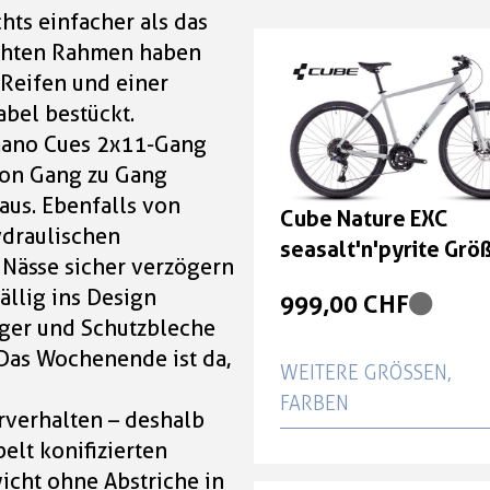
hts einfacher als das
ichten Rahmen haben
Reifen und einer
abel bestückt.
mano Cues 2x11-Gang
 von Gang zu Gang
aus. Ebenfalls von
Cube Nature EXC
draulischen
seasalt'n'pyrite Grö
 Nässe sicher verzögern
cm
ällig ins Design
999,00 CHF
äger und Schutzbleche
Das Wochenende ist da,
WEITERE GRÖSSEN, F
ARBEN
hrverhalten – deshalb
elt konifizierten
Cube Nature EXC
icht ohne Abstriche in
seasalt'n'pyrite Größe