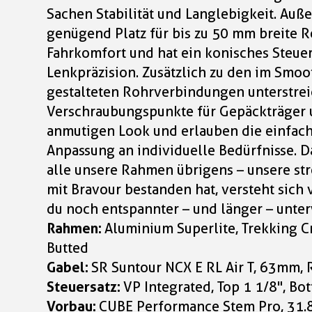
Sachen Stabilität und Langlebigkeit. Auße
genügend Platz für bis zu 50 mm breite 
Fahrkomfort und hat ein konisches Steuer
Lenkpräzision. Zusätzlich zu den im Smo
gestalteten Rohrverbindungen unterstre
Verschraubungspunkte für Gepäckträger 
anmutigen Look und erlauben die einfac
Anpassung an individuelle Bedürfnisse. Da
alle unsere Rahmen übrigens – unsere str
mit Bravour bestanden hat, versteht sich v
du noch entspannter – und länger – unte
Rahmen:
Aluminium Superlite, Trekking Cr
Butted
Gabel:
SR Suntour NCX E RL Air T, 63mm,
Steuersatz:
VP Integrated, Top 1 1/8", Bo
Vorbau:
CUBE Performance Stem Pro, 31