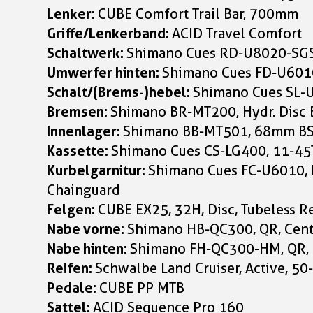
Lenker:
CUBE Comfort Trail Bar, 700mm
Griffe/Lenkerband:
ACID Travel Comfort
Schaltwerk:
Shimano Cues RD-U8020-SGS
Umwerfer hinten:
Shimano Cues FD-U601
Schalt/(Brems-)hebel:
Shimano Cues SL-U
Bremsen:
Shimano BR-MT200, Hydr. Disc 
Innenlager:
Shimano BB-MT501, 68mm B
Kassette:
Shimano Cues CS-LG400, 11-45
Kurbelgarnitur:
Shimano Cues FC-U6010, H
Chainguard
Felgen:
CUBE EX25, 32H, Disc, Tubeless R
Nabe vorne:
Shimano HB-QC300, QR, Cent
Nabe hinten:
Shimano FH-QC300-HM, QR, 
Reifen:
Schwalbe Land Cruiser, Active, 50
Pedale:
CUBE PP MTB
Sattel:
ACID Sequence Pro 160