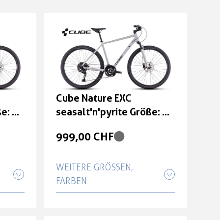
Cube Nature EXC
ße: 46
seasalt'n'pyrite Größe: 54
cm
999,00 CHF
WEITERE GRÖSSEN, F
ARBEN
Cube Nature EXC
: 54
seasalt'n'pyrite Größe: 46