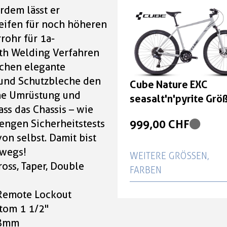
rdem lässt er
cm
Reifen für noch höheren
999,00 CHF
rohr für 1a-
oth Welding Verfahren
Cube Nature EXC
ichen elegante
seasalt'n'pyrite Größe
und Schutzbleche den
Cube Nature EXC
cm
he Umrüstung und
seasalt'n'pyrite Grö
ss das Chassis – wie
999,00 CHF
cm
999,00 CHF
engen Sicherheitstests
Cube Nature EXC
on selbst. Damit bist
seasalt'n'pyrite Größe
rwegs!
WEITERE GRÖSSEN, F
cm
oss, Taper, Double
ARBEN
999,00 CHF
Cube Nature EXC
 Remote Lockout
Cube Nature EXC
seasalt'n'pyrite Größe
ttom 1 1/2"
seasalt'n'pyrite Größe
cm
.8mm