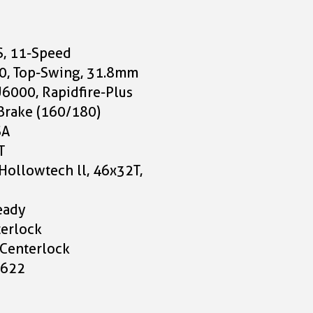
cm
999,00 CHF
999,00 CHF
, 11-Speed
Cube Nature EXC
0, Top-Swing, 31.8mm
seasalt'n'pyrite Größe
6000, Rapidfire-Plus
cm
Brake (160/180)
999,00 CHF
SA
T
Cube Nature EXC
ollowtech ll, 46x32T,
seasalt'n'pyrite Größe
cm
eady
999,00 CHF
erlock
Centerlock
Cube Nature EXC
-622
seasalt'n'pyrite Größe
cm