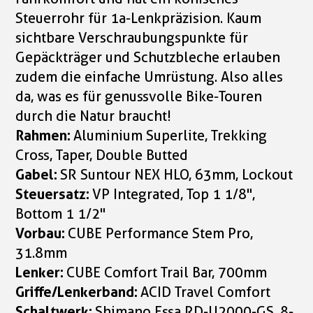
Steuerrohr für 1a-Lenkpräzision. Kaum
sichtbare Verschraubungspunkte für
Gepäckträger und Schutzbleche erlauben
zudem die einfache Umrüstung. Also alles
da, was es für genussvolle Bike-Touren
durch die Natur braucht!
Rahmen:
Aluminium Superlite, Trekking
Cross, Taper, Double Butted
Gabel:
SR Suntour NEX HLO, 63mm, Lockout
Steuersatz:
VP Integrated, Top 1 1/8",
Bottom 1 1/2"
Vorbau:
CUBE Performance Stem Pro,
31.8mm
Lenker:
CUBE Comfort Trail Bar, 700mm
Griffe/Lenkerband:
ACID Travel Comfort
Schaltwerk:
Shimano Essa RD-U2000-GS, 8-