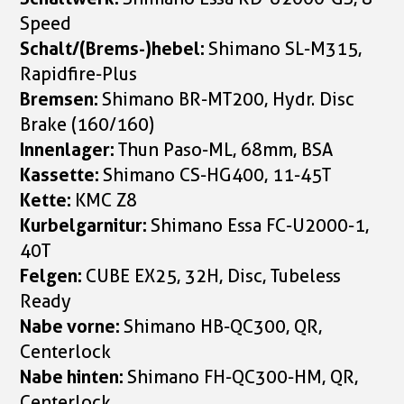
Speed
Schalt/(Brems-)hebel:
Shimano SL-M315,
Rapidfire-Plus
Bremsen:
Shimano BR-MT200, Hydr. Disc
Brake (160/160)
Innenlager:
Thun Paso-ML, 68mm, BSA
Kassette:
Shimano CS-HG400, 11-45T
Kette:
KMC Z8
Kurbelgarnitur:
Shimano Essa FC-U2000-1,
40T
Felgen:
CUBE EX25, 32H, Disc, Tubeless
Ready
Nabe vorne:
Shimano HB-QC300, QR,
Centerlock
Nabe hinten:
Shimano FH-QC300-HM, QR,
Centerlock