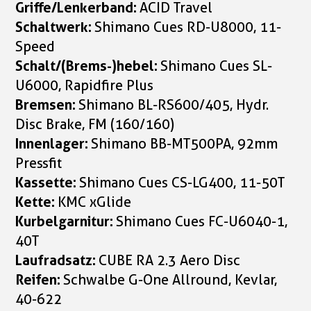
Griffe/Lenkerband:
ACID Travel
Schaltwerk:
Shimano Cues RD-U8000, 11-
Speed
Schalt/(Brems-)hebel:
Shimano Cues SL-
U6000, Rapidfire Plus
Bremsen:
Shimano BL-RS600/405, Hydr.
Disc Brake, FM (160/160)
Innenlager:
Shimano BB-MT500PA, 92mm
Pressfit
Kassette:
Shimano Cues CS-LG400, 11-50T
Kette:
KMC xGlide
Kurbelgarnitur:
Shimano Cues FC-U6040-1,
40T
Laufradsatz:
CUBE RA 2.3 Aero Disc
Reifen:
Schwalbe G-One Allround, Kevlar,
40-622