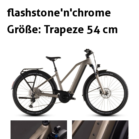
Boxen
Zubehör Schlösser
flashstone'n'chrome
Zubehör / Sonstiges
Größe: Trapeze 54 cm