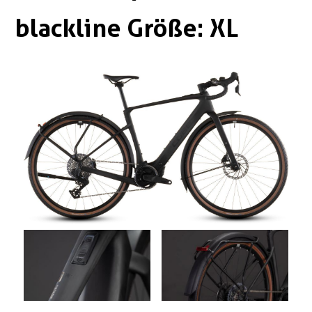
Boxen
Zubehör Schlösser
blackline Größe: XL
Zubehör / Sonstiges