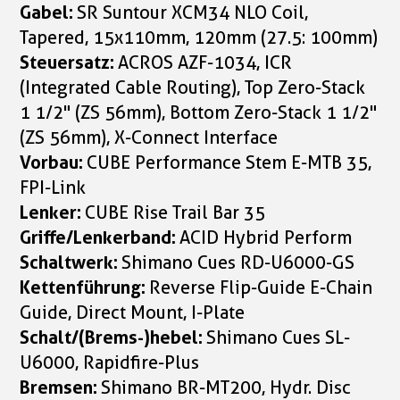
Gabel:
SR Suntour XCM34 NLO Coil,
Tapered, 15x110mm, 120mm (27.5: 100mm)
Steuersatz:
ACROS AZF-1034, ICR
(Integrated Cable Routing), Top Zero-Stack
1 1/2" (ZS 56mm), Bottom Zero-Stack 1 1/2"
(ZS 56mm), X-Connect Interface
Vorbau:
CUBE Performance Stem E-MTB 35,
FPI-Link
Lenker:
CUBE Rise Trail Bar 35
Griffe/Lenkerband:
ACID Hybrid Perform
Schaltwerk:
Shimano Cues RD-U6000-GS
Kettenführung:
Reverse Flip-Guide E-Chain
Guide, Direct Mount, I-Plate
Schalt/(Brems-)hebel:
Shimano Cues SL-
U6000, Rapidfire-Plus
Bremsen:
Shimano BR-MT200, Hydr. Disc