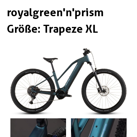
Boxen
Zubehör Schlösser
royalgreen'n'prism
Zubehör / Sonstiges
Größe: Trapeze XL