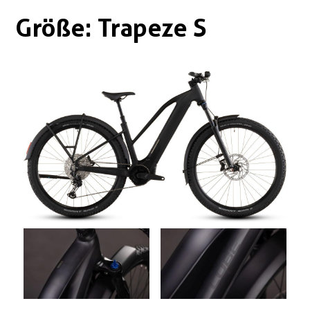
Boxen
Zubehör Schlösser
Größe: Trapeze S
Zubehör / Sonstiges