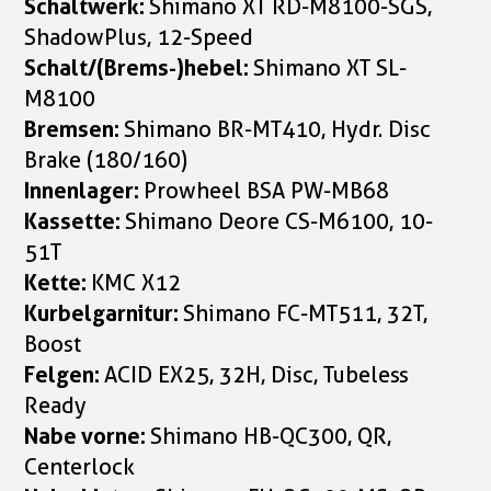
Schaltwerk:
Shimano XT RD-M8100-SGS,
ShadowPlus, 12-Speed
Schalt/(Brems-)hebel:
Shimano XT SL-
M8100
Bremsen:
Shimano BR-MT410, Hydr. Disc
Brake (180/160)
Innenlager:
Prowheel BSA PW-MB68
Kassette:
Shimano Deore CS-M6100, 10-
51T
Kette:
KMC X12
Kurbelgarnitur:
Shimano FC-MT511, 32T,
Boost
Felgen:
ACID EX25, 32H, Disc, Tubeless
Ready
Nabe vorne:
Shimano HB-QC300, QR,
Centerlock