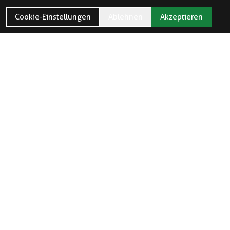
Cookie-Einstellungen
Ablehnen
Akzeptieren
ÖFFNUNGSZEITEN
Öffnungszeiten und Feiertage