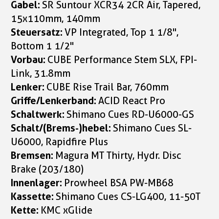
Gabel:
SR Suntour XCR34 2CR Air, Tapered,
15x110mm, 140mm
Steuersatz:
VP Integrated, Top 1 1/8",
Bottom 1 1/2"
Vorbau:
CUBE Performance Stem SLX, FPI-
Link, 31.8mm
Lenker:
CUBE Rise Trail Bar, 760mm
Griffe/Lenkerband:
ACID React Pro
Schaltwerk:
Shimano Cues RD-U6000-GS
Schalt/(Brems-)hebel:
Shimano Cues SL-
U6000, Rapidfire Plus
Bremsen:
Magura MT Thirty, Hydr. Disc
Brake (203/180)
Innenlager:
Prowheel BSA PW-MB68
Kassette:
Shimano Cues CS-LG400, 11-50T
Kette:
KMC xGlide